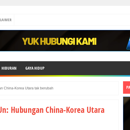
CLAIMER
HIBURAN
GAYA HIDUP
P
an China-Korea Utara tak berubah
 Un: Hubungan China-Korea Utara