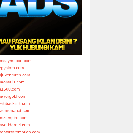
essaymeson.com
egystars.com
ajt-ventures.com
seomails.com
e1500.com
savorgold.com
wikibacklink.com
cremonanet.com
mizempire.com
javaddaraei.com
bestartpromotion.com