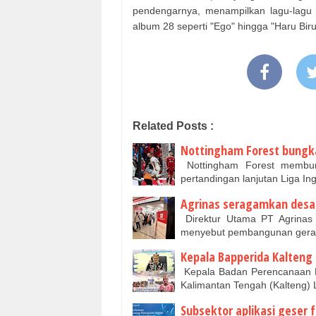
pendengarnya, menampilkan lagu-lagu
album 28 seperti "Ego" hingga "Haru Biru
Related Posts :
Nottingham Forest bungka
Nottingham Forest membun
pertandingan lanjutan Liga In
Agrinas seragamkan desain
Direktur Utama PT Agrinas
menyebut pembangunan gerai
Kepala Bapperida Kalteng 
Kepala Badan Perencanaan P
Kalimantan Tengah (Kalteng
Subsektor aplikasi geser f