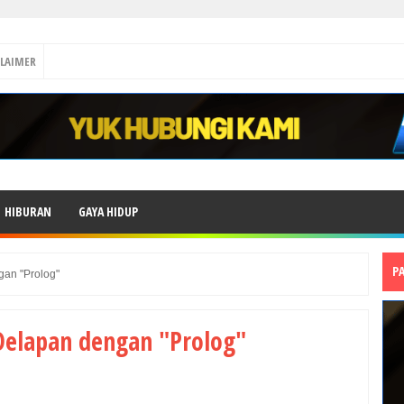
CLAIMER
HIBURAN
GAYA HIDUP
P
gan "Prolog"
Delapan dengan "Prolog"