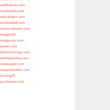
healthrpose.com
mundamba.com
myluckstars.com
ushsfootball.com
cinema-theatre.com
Juragan55
mangaruto.com
wyctim.com
darkmarketsgo.com
fastshipptoday.com
proessayist.com
essayonlinethx.com
Genting55
goschnitzel.com