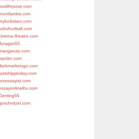
healthrpose.com
mundamba.com
myluckstars.com
ushsfootball.com
cinema-theatre.com
Juragan55
mangaruto.com
wyctim.com
darkmarketsgo.com
fastshipptoday.com
proessayist.com
essayonlinethx.com
Genting55
goschnitzel.com