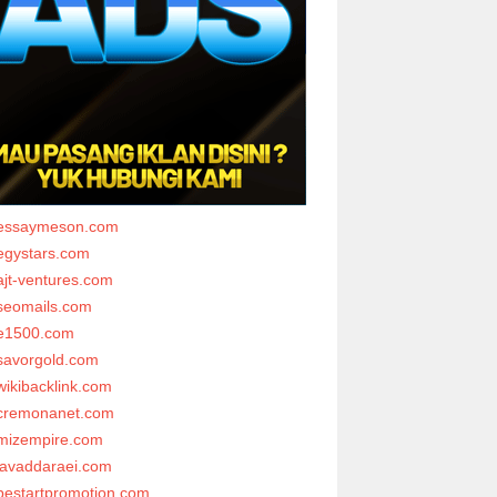
essaymeson.com
egystars.com
ajt-ventures.com
seomails.com
e1500.com
savorgold.com
wikibacklink.com
cremonanet.com
mizempire.com
javaddaraei.com
bestartpromotion.com