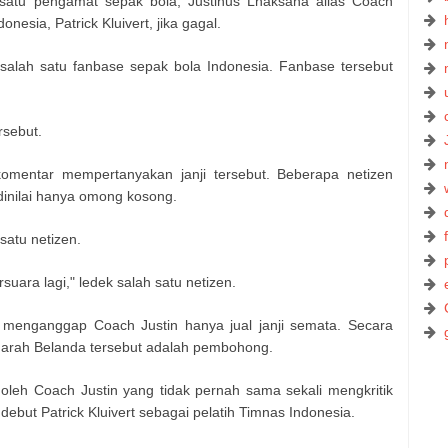
 satu pengamat sepak bola, Justinus Lhaksana alias Coach
onesia, Patrick Kluivert, jika gagal.
 salah satu fanbase sepak bola Indonesia. Fanbase tersebut
ersebut.
 komentar mempertanyakan janji tersebut. Beberapa netizen
 dinilai hanya omong kosong.
 satu netizen.
uara lagi," ledek salah satu netizen.
menganggap Coach Justin hanya jual janji semata. Secara
rdarah Belanda tersebut adalah pembohong.
oleh Coach Justin yang tidak pernah sama sekali mengkritik
ala debut Patrick Kluivert sebagai pelatih Timnas Indonesia.