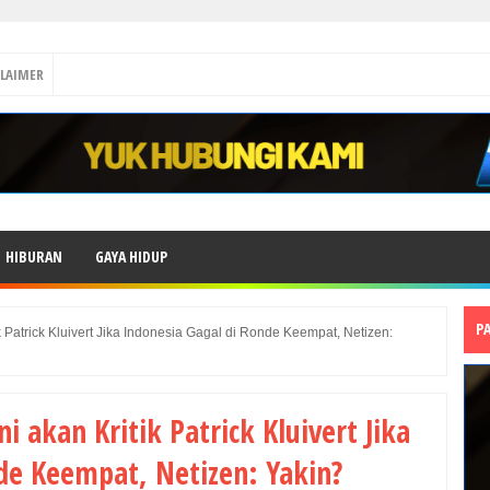
CLAIMER
HIBURAN
GAYA HIDUP
P
 Patrick Kluivert Jika Indonesia Gagal di Ronde Keempat, Netizen:
 akan Kritik Patrick Kluivert Jika
de Keempat, Netizen: Yakin?